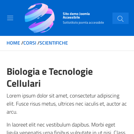
Sito demo Joomla
Accessibile
Sottotitolo joomla accessibile
HOME
/
CORSI
/
SCIENTIFICHE
Biologia e Tecnologie
Cellulari
Lorem ipsum dolor sit amet, consectetur adipiscing
elit. Fusce risus metus, ultrices nec iaculis et, auctor ac
arcu.
In laoreet elit nec vestibulum dapibus. Morbi eget
ligula venenatis urna finibus vulputate in ut nisi. Class