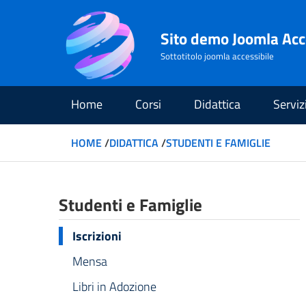
Sito demo Joomla Acc
Sottotitolo joomla accessibile
Home
Corsi
Didattica
Serviz
HOME
/
DIDATTICA
/
STUDENTI E FAMIGLIE
Studenti e Famiglie
Iscrizioni
Mensa
Libri in Adozione